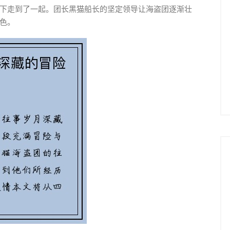
下走到了一起。团长黑猫船长的坚定领导让海盗团逐渐壮
色。