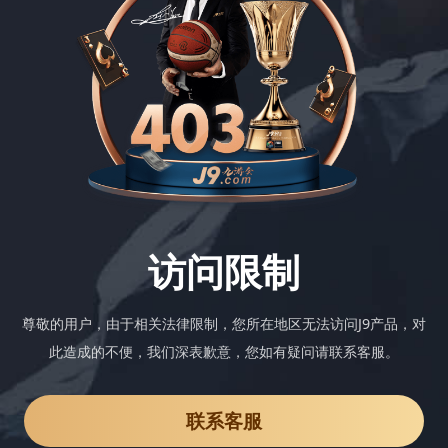
访问限制
尊敬的用户，由于相关法律限制，您所在地区无法访问J9产品，对
此造成的不便，我们深表歉意，您如有疑问请联系客服。
联系客服