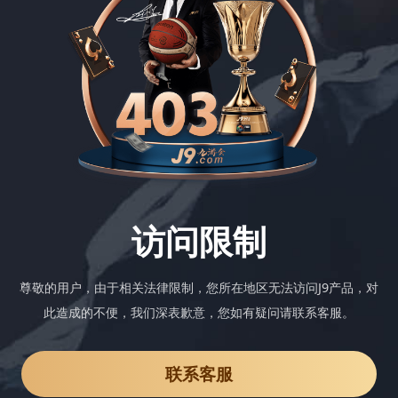
访问限制
尊敬的用户，由于相关法律限制，您所在地区无法访问J9产品，对
此造成的不便，我们深表歉意，您如有疑问请联系客服。
联系客服