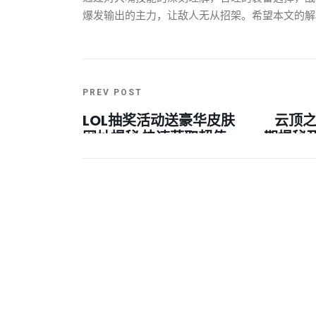
爆发输出的主力，让敌人无从招架。希望本文的解
PREV POST
LOL抽奖活动送豪华皮肤
云顶之
网址揭秘 快速获取超值
期揭秘
奖励攻略