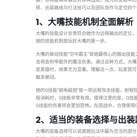
解，你将能够从容应对各种战局，成为队友眼中的
择、出装路线与打法技巧以及团队协作与定位四个
1、大嘴技能机制全面解析
大嘴的技能设计非常符合她作为远程输出的定位，
她的技能机制是玩好大嘴的第一步。
大嘴的被动技能“空中霸主”是她最核心的输出技
击将会附带额外的魔法伤害。通过这种方式，大嘴
皮英雄时，效果尤为显著。理解这一点，玩家就可
触发被动。
她的Q技能“超电磁炮”是一项远程攻击技能，射
程消耗时，Q技能非常有效。值得注意的是，Q技
Q技能的伤害将会更加恐怖。在团战中，合理使用
2、适当的装备选择与出装
大嘴的装备选择可以说是她玩法中最为灵活的部分