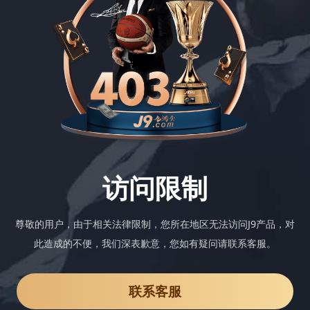
访问限制
尊敬的用户，由于相关法律限制，您所在地区无法访问J9产品，对
此造成的不便，我们深表歉意，您如有疑问请联系客服。
联系客服